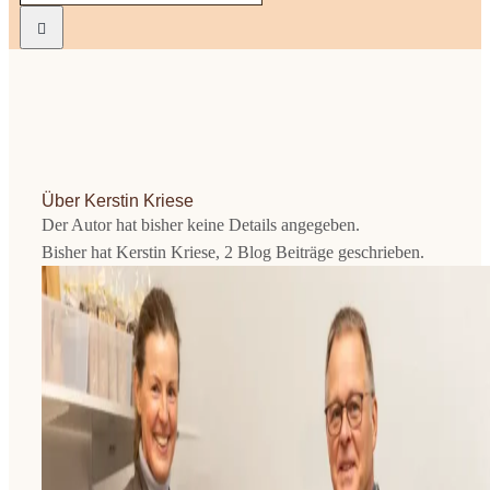
nach:
Kekse
Macaro
Praline
Über
Kerstin Kriese
Der Autor hat bisher keine Details angegeben.
Bisher hat Kerstin Kriese, 2 Blog Beiträge geschrieben.
Ladenge
Kontak