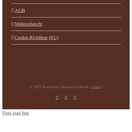
AGB
Widerrufsrecht
Cookie-Richtlinie (EU)
© 2023 Konditorei Abessa in Lübeck |
Login
|
Facebook
Instagram
E-
Mail
Page load link