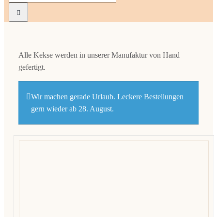
nach:
Kekse
Alle Kekse werden in unserer Manufaktur von Hand
Macaro
gefertigt.
Praline
Wir machen gerade Urlaub. Leckere Bestellungen
gern wieder ab 28. August.
Ladenge
Kontak