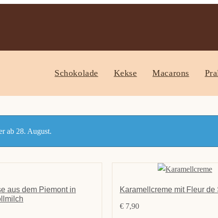
Schokolade
Kekse
Macarons
Pra
r ab 28. August.
e aus dem Piemont in
Karamellcreme mit Fleur de 
llmilch
€
7,90