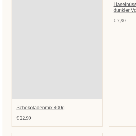
Haselnüss
dunkler Vo
€
7,90
Schokoladenmix 400g
€
22,90