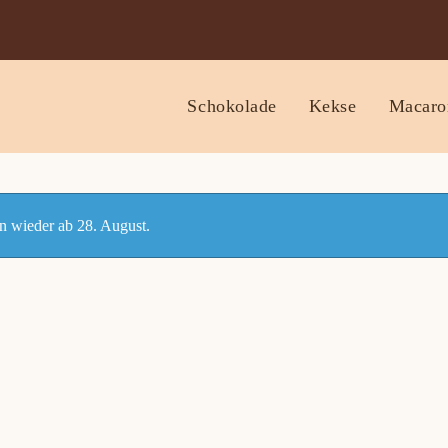
Schokolade
Kekse
Macaro
n wieder ab 28. August.