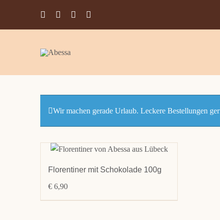
Zum
Inhalt
springen
Wir machen gerade Urlaub. Leckere Bestellungen ger
Florentiner mit Schokolade 100g
€
6,90