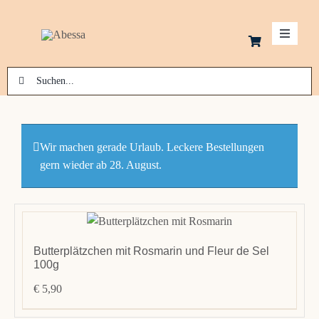
Zum
Inhalt
Toggle
springen
Navigati
Suche
Schok
nach:
Kekse
Wir machen gerade Urlaub. Leckere Bestellungen
gern wieder ab 28. August.
Macar
Pralin
Butterplätzchen mit Rosmarin und Fleur de Sel
100g
Laden
€
5,90
Konta