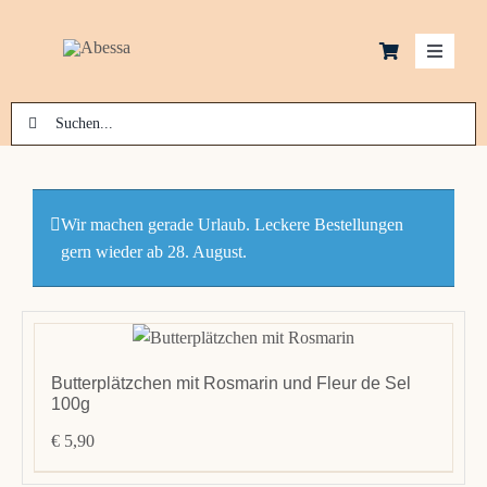
Zum
Inhalt
Toggle
springen
Navigati
Suche
Schok
nach:
Kekse
Wir machen gerade Urlaub. Leckere Bestellungen
gern wieder ab 28. August.
Macar
Pralin
Butterplätzchen mit Rosmarin und Fleur de Sel
100g
Laden
€
5,90
News