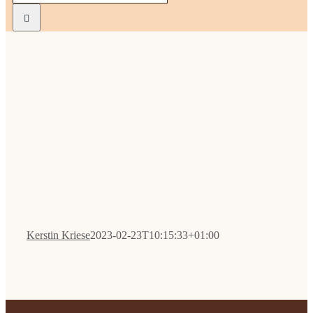
nach:
Kekse
Macaro
Praline
Ladenge
Kontak
Kerstin Kriese
2023-02-23T10:15:33+01:00