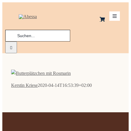
Zum
Inhalt
Toggle
springen
Navigatio
Suche
Schoko
nach:
Kekse
Macaro
Kerstin Kriese
2020-04-14T16:53:39+02:00
Praline
Ladenge