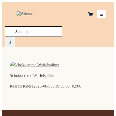
Zum
Inhalt
Toggle
springen
Navigatio
Suche
Schoko
nach:
Kekse
Macaro
Schokocreme Waffelsplitter
Praline
Kerstin Kriese
2025-06-05T19:50:03+02:00
Ladenge