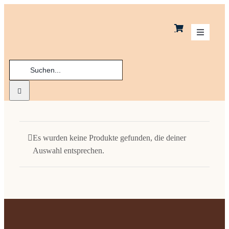
Zum
Inhalt
springen
Toggle
Navigatio
Suche
Schoko
nach:
Kekse
Macaro
Es wurden keine Produkte gefunden, die deiner
Auswahl entsprechen.
Praline
Ladenge