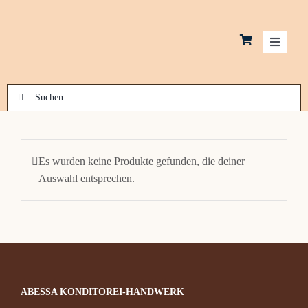
Zum
Inhalt
springen
Toggle
Navigati
Suche
Schok
nach:
Kekse
Es wurden keine Produkte gefunden, die deiner
Auswahl entsprechen.
Macar
Pralin
Laden
ABESSA KONDITOREI-HANDWERK