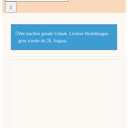
nach:
Kekse
Macaro
Wir machen gerade Urlaub. Leckere Bestellungen
gern wieder ab 28. August.
Praline
Ladenge
Kontak