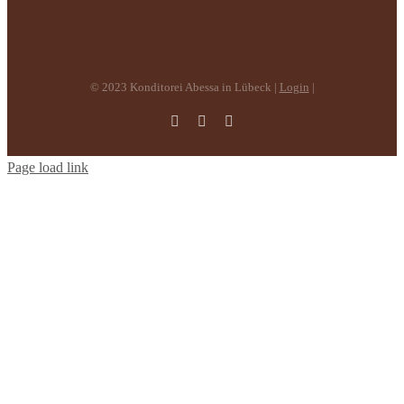
© 2023 Konditorei Abessa in Lübeck |
Login
|
Facebook
Instagram
E-
Mail
Page load link