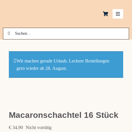
Zum
Inhalt
Toggle
springen
Navigati
Suche
Schok
nach:
Kekse
Wir machen gerade Urlaub. Leckere Bestellungen
gern wieder ab 28. August.
Macar
Pralin
Laden
Macaronschachtel 16 Stück
€
34,90
Nicht vorrätig
News