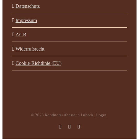
Datenschutz
Impressum
AGB
Widerrufsrecht
Cookie-Richtlinie (EU)
© 2023 Konditorei Abessa in Lübeck |
Login
|
Facebook
Instagram
E-
Mail