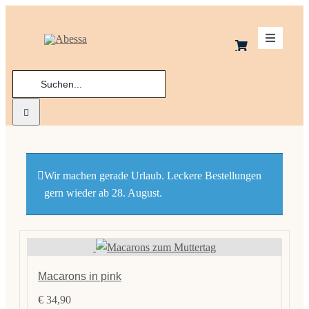
Zum
Inhalt
Toggle
springen
Navigatio
Suche
Schoko
nach:
Kekse
Macaro
Wir machen gerade Urlaub. Leckere Bestellungen
gern wieder ab 28. August.
Praline
Ladenge
Macarons in pink
€
34,90