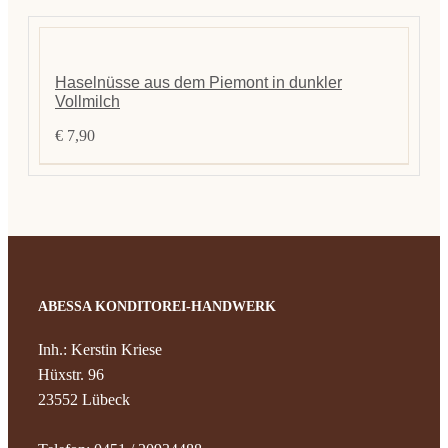
Haselnüsse aus dem Piemont in dunkler
Vollmilch
€
7,90
ABESSA KONDITOREI-HANDWERK
Inh.: Kerstin Kriese
Hüxstr. 96
23552 Lübeck