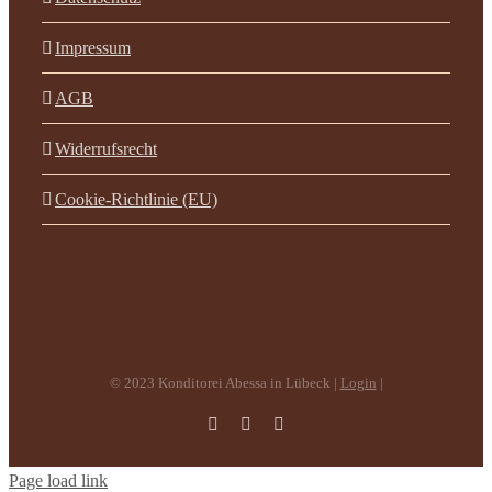
Impressum
AGB
Widerrufsrecht
Cookie-Richtlinie (EU)
© 2023 Konditorei Abessa in Lübeck |
Login
|
Facebook
Instagram
E-
Mail
Page load link