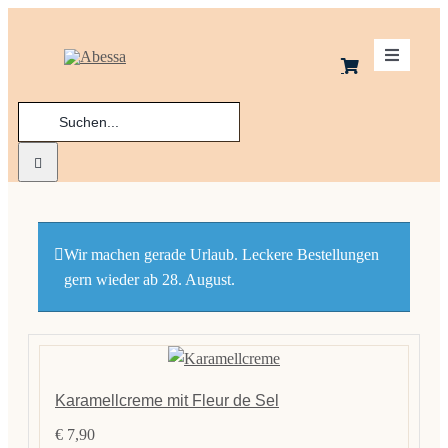
Zum
Inhalt
Toggle
springen
Navigatio
Suche
Schoko
nach:
Kekse
Macaro
Wir machen gerade Urlaub. Leckere Bestellungen
gern wieder ab 28. August.
Praline
Ladenge
Karamellcreme mit Fleur de Sel
€
7,90