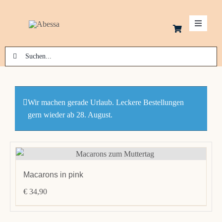
Zum
Inhalt
Toggle
springen
Navigati
Suche
Schok
nach:
Kekse
Wir machen gerade Urlaub. Leckere Bestellungen
gern wieder ab 28. August.
Macar
Pralin
Macarons in pink
Laden
€
34,90
Konta