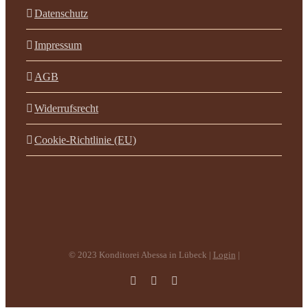
Datenschutz
Impressum
AGB
Widerrufsrecht
Cookie-Richtlinie (EU)
© 2023 Konditorei Abessa in Lübeck |
Login
|
Facebook
Instagram
E-
Mail