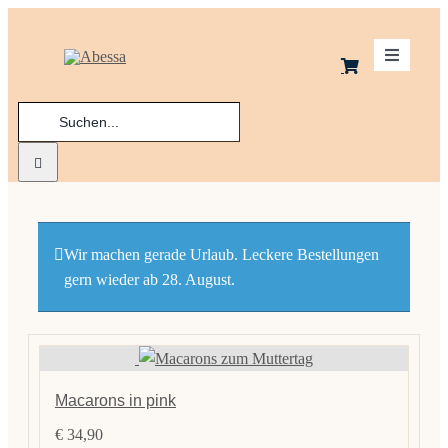
Zum
Inhalt
Toggle
springen
Navigatio
Suche
Schoko
nach:
Kekse
Macaro
Wir machen gerade Urlaub. Leckere Bestellungen
gern wieder ab 28. August.
Praline
Ladenge
Macarons in pink
€
34,90