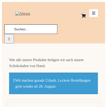
Zum
Inhalt
Toggle
springen
Navigatio
Suche
Schoko
nach:
Kekse
Wie alle unsere Produkte fertigen wir auch unsere
Macaro
Schokoladen von Hand.
Praline
Wir machen gerade Urlaub. Leckere Bestellungen
gern wieder ab 28. August.
Ladenge